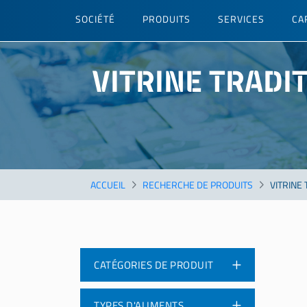
Skip
SOCIÉTÉ
PRODUITS
SERVICES
CA
to
main
content
VITRINE TRADI
ACCUEIL
RECHERCHE DE PRODUITS
VITRINE
CATÉGORIES DE PRODUIT
TYPES D'ALIMENTS