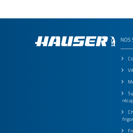
NOS 
Co
Vi
Me
Sy
récu
Ch
frigo
Fr