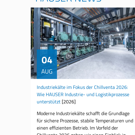
04
AUG
Industriekälte im Fokus der Chillventa 2026:
Wie HAUSER Industrie- und Logistikprozesse
unterstützt
[2026]
Moderne Industriekälte schafft die Grundlage
für sichere Prozesse, stabile Temperaturen und
einen effizienten Betrieb. Im Vorfeld der
Chillventa 2026 geben wir einen Einblick in