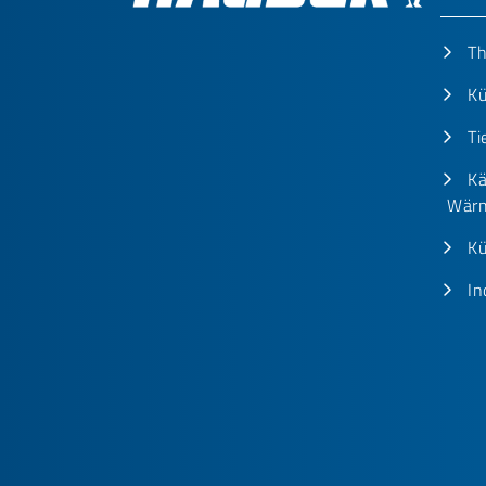
T
Kü
Ti
Kä
Wärm
Kü
In