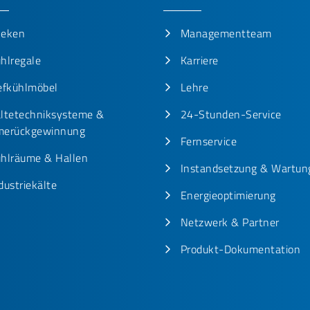
heken
Managementteam
hlregale
Karriere
efkühlmöbel
Lehre
ltetechniksysteme &
24-Stunden-Service
erückgewinnung
Fernservice
hlräume & Hallen
Instandsetzung & Wartun
dustriekälte
Energieoptimierung
Netzwerk & Partner
Produkt-Dokumentation