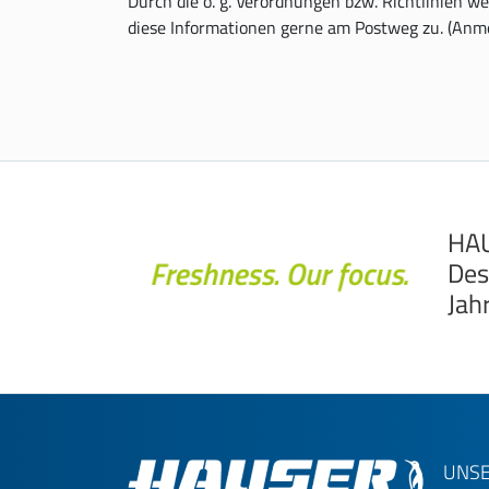
Durch die o. g. Verordnungen bzw. Richtlinien w
diese Informationen gerne am Postweg zu. (Anmerk
HAU
Des
Jah
UNSE