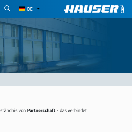
Select
DE
your
language
erständnis von
Partnerschaft
- das verbindet