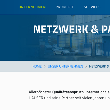
Direkt
UNTERNEHMEN
PRODUKTE
SERVICES
zum
Inhalt
NETZWERK & P
HOME
UNSER UNTERNEHMEN
NETZWERK &
Allerhöchster
Qualitätsanspruch
, international
HAUSER und seine Partner seit vielen Jahren und