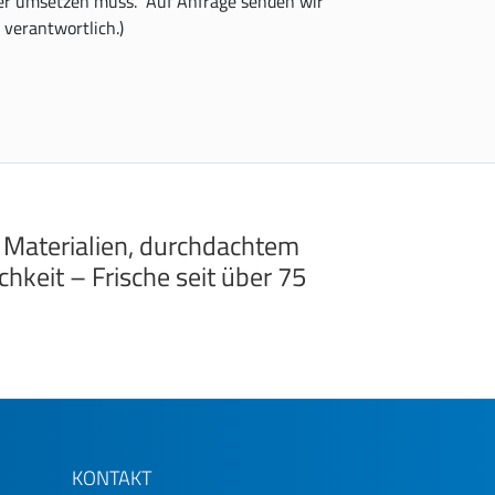
eser umsetzen muss. Auf Anfrage senden wir
 verantwortlich.)
 Materialien, durchdachtem
hkeit – Frische seit über 75
KONTAKT