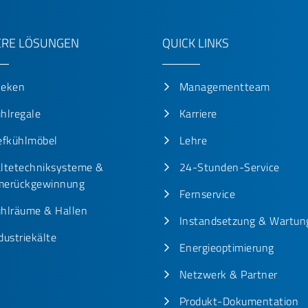
RE LÖSUNGEN
QUICK LINKS
heken
Managementteam
hlregale
Karriere
efkühlmöbel
Lehre
ltetechniksysteme &
24-Stunden-Service
erückgewinnung
Fernservice
hlräume & Hallen
Instandsetzung & Wartun
dustriekälte
Energieoptimierung
Netzwerk & Partner
Produkt-Dokumentation