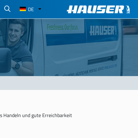
Select
DE
your
language
es Handeln und gute Erreichbarkeit