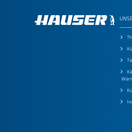
UNSE
T
Kü
Ti
Kä
Wärm
Kü
In