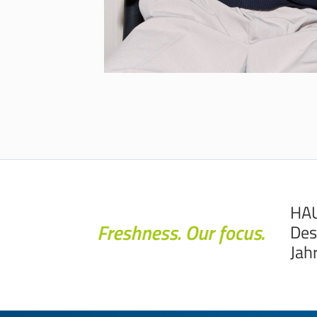
HAU
Des
Jah