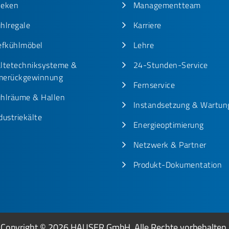
heken
Managementteam
hlregale
Karriere
efkühlmöbel
Lehre
ltetechniksysteme &
24-Stunden-Service
erückgewinnung
Fernservice
hlräume & Hallen
Instandsetzung & Wartun
dustriekälte
Energieoptimierung
Netzwerk & Partner
Produkt-Dokumentation
Copyright © 2026 HAUSER GmbH. Alle Rechte vorbehalten.