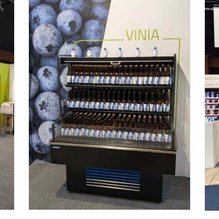
Image
Ima