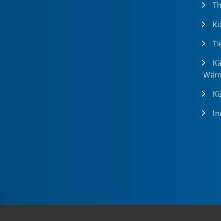
T
Kü
Ti
Kä
Wärm
Kü
In