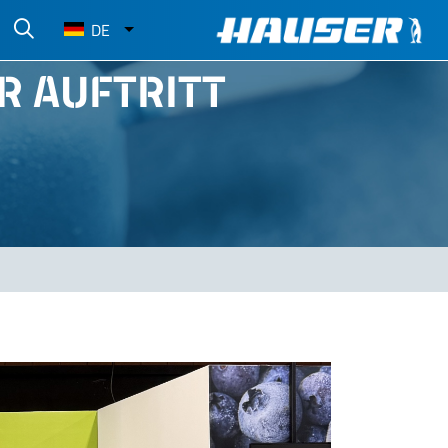
Select
DE
your
language
R AUFTRITT