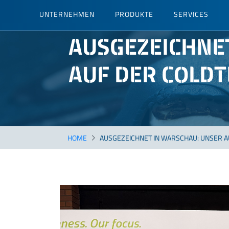
Direkt
UNTERNEHMEN
PRODUKTE
SERVICES
zum
Inhalt
AUSGEZEICHNET
AUF DER COLDT
HOME
AUSGEZEICHNET IN WARSCHAU: UNSER AU