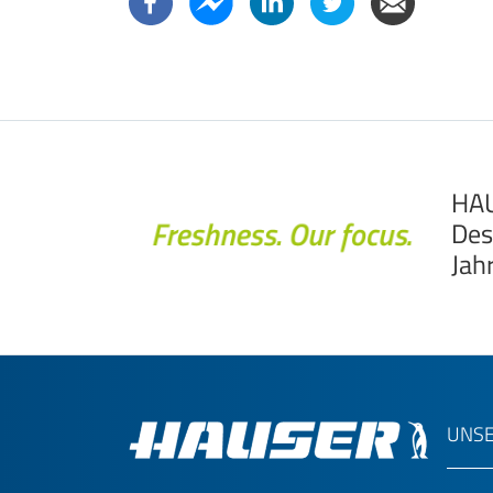
HAU
Des
Jah
UNSE