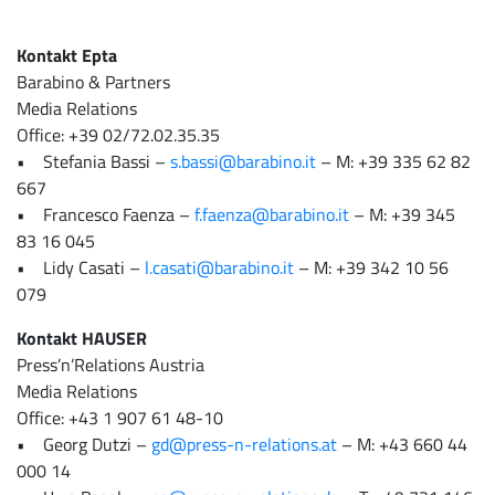
Kontakt Epta
Barabino & Partners
Media Relations
Office: +39 02/72.02.35.35
• Stefania Bassi –
s.bassi@barabino.it
– M: +39 335 62 82
667
• Francesco Faenza –
f.faenza@barabino.it
– M: +39 345
83 16 045
• Lidy Casati –
l.casati@barabino.it
– M: +39 342 10 56
079
Kontakt HAUSER
Press’n’Relations Austria
Media Relations
Office: +43 1 907 61 48-10
• Georg Dutzi –
gd@press-n-relations.at
– M: +43 660 44
000 14