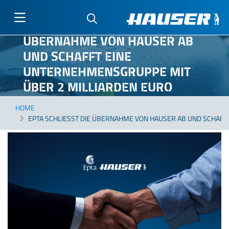
EPTA SCHLIESST DIE Ü
Direkt
BERNAHME VON HAUSER AB U
zum
ND SCHAFFT EINE U
Inhalt
NTERNEHMENSGRUPPE MIT Ü
BER 2 MILLIARDEN EURO U
MSATZ*
HOME
EPTA SCHLIESST DIE ÜBERNAHME VON HAUSER AB UND SCHAFF