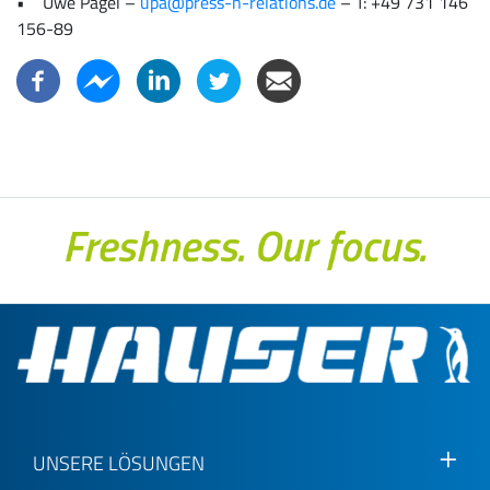
• Uwe Pagel –
upa@press-n-relations.de
– T: +49 731 146
156-89
UNSERE LÖSUNGEN