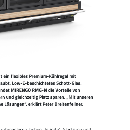
 ein flexibles Premium-Kühlregal mit
laubt. Low-E-beschichtetes Schott-Glas,
rbindet MIRENGO RMG-N die Vorteile von
n und gleichzeitig Platz sparen. „Mit unseren
 Lösungen“, erklärt Peter Breitenfellner,
 rahmenlosen, hohen „Infinity“-Glastüren und