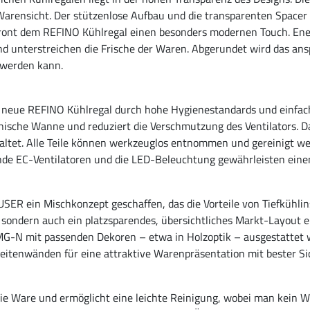
Warensicht. Der stützenlose Aufbau und die transparenten Spacer 
ront dem REFINO Kühlregal einen besonders modernen Touch. Energ
d unterstreichen die Frische der Waren. Abgerundet wird das an
 werden kann.
neue REFINO Kühlregal durch hohe Hygienestandards und einfache
ienische Wanne und reduziert die Verschmutzung des Ventilators. D
tet. Alle Teile können werkzeuglos entnommen und gereinigt wer
de EC-Ventilatoren und die LED-Beleuchtung gewährleisten eine
ein Mischkonzept geschaffen, das die Vorteile von Tiefkühlinse
sondern auch ein platzsparendes, übersichtliches Markt-Layout erz
-N mit passenden Dekoren – etwa in Holzoptik – ausgestattet we
eitenwänden für eine attraktive Warenpräsentation mit bester Sic
die Ware und ermöglicht eine leichte Reinigung, wobei man kein