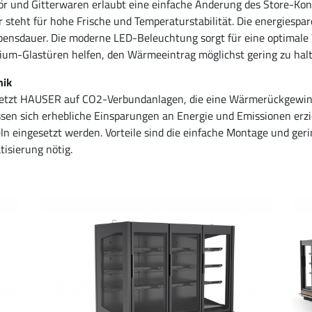
ör und Gitterwaren erlaubt eine einfache Änderung des Store-K
er steht für hohe Frische und Temperaturstabilität. Die energies
bensdauer. Die moderne LED-Beleuchtung sorgt für eine optimale
um-Glastüren helfen, den Wärmeeintrag möglichst gering zu halt
nik
setzt HAUSER auf CO2-Verbundanlagen, die eine Wärmerückgewin
n sich erhebliche Einsparungen an Energie und Emissionen erzie
eln eingesetzt werden. Vorteile sind die einfache Montage und ge
tisierung nötig.