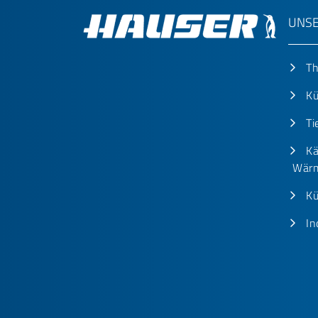
UNSE
T
Kü
Ti
Kä
Wärm
Kü
In