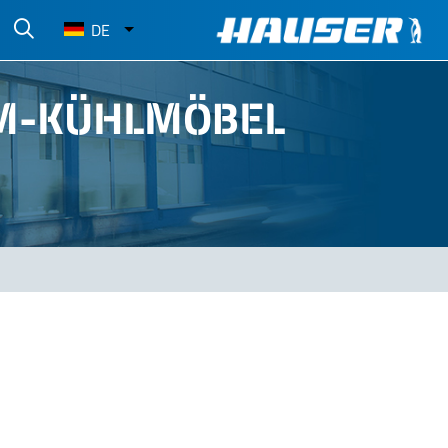
Select
DE
your
language
UM-KÜHLMÖBEL