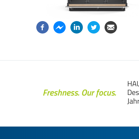
HAU
Des
Jah