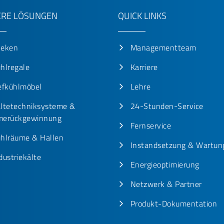
RE LÖSUNGEN
QUICK LINKS
heken
Managementteam
hlregale
Karriere
efkühlmöbel
Lehre
ltetechniksysteme &
24-Stunden-Service
erückgewinnung
Fernservice
hlräume & Hallen
Instandsetzung & Wartun
dustriekälte
Energieoptimierung
Netzwerk & Partner
Produkt-Dokumentation