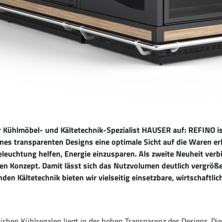
 Kühlmöbel- und Kältetechnik-Spezialist HAUSER auf: REFINO ist
ines transparenten Designs eine optimale Sicht auf die Waren er
leuchtung helfen, Energie einzusparen. Als zweite Neuheit ve
en Konzept. Damit lässt sich das Nutzvolumen deutlich vergrößer
 Kältetechnik bieten wir vielseitig einsetzbare, wirtschaftliche
hen Kühlregalen liegt in der hohen Transparenz des Designs. Die