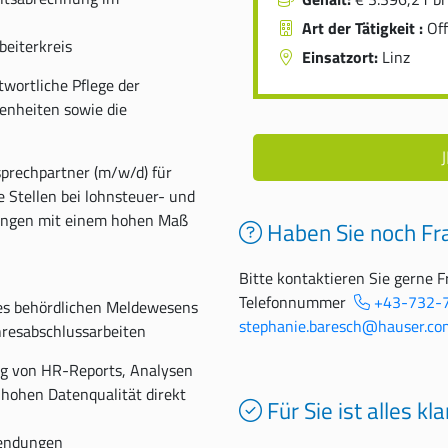
Art der Tätigkeit :
Off
beiterkreis
Einsatzort:
Linz
wortliche Pflege der
enheiten sowie die
prechpartner (m/w/d) für
 Stellen bei lohnsteuer- und
lungen mit einem hohen Maß
Haben Sie noch Fr
Bitte kontaktieren Sie gerne 
Telefonnummer
+43-732-
s behördlichen Meldewesens
stephanie.baresch
@hauser.co
hresabschlussarbeiten
ng von HR-Reports, Analysen
 hohen Datenqualität direkt
Für Sie ist alles kla
wendungen