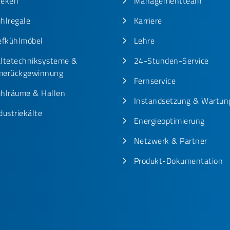
heken
Managementteam
hlregale
Karriere
efkühlmöbel
Lehre
ltetechniksysteme &
24-Stunden-Service
erückgewinnung
Fernservice
hlräume & Hallen
Instandsetzung & Wartun
dustriekälte
Energieoptimierung
Netzwerk & Partner
Produkt-Dokumentation