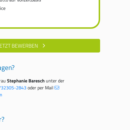
ice
JETZT BEWERBEN
agen?
Frau
Stephanie Baresch
unter der
732305-2843
oder per Mail
m
r?