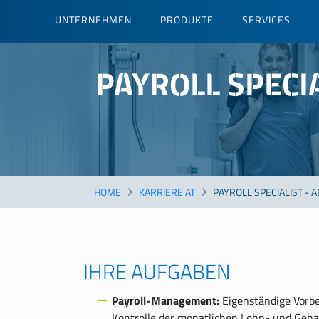
Direkt
UNTERNEHMEN
PRODUKTE
SERVICES
zum
Inhalt
PAYROLL SPECI
HOME
KARRIERE AT
PAYROLL SPECIALIST - 
IHRE AUFGABEN
Payroll-Management:
Eigenständige Vorb
Kontrolle der monatlichen Lohn- und Geh