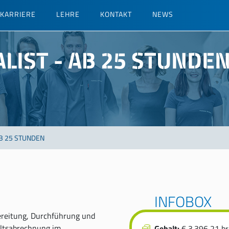
KARRIERE
LEHRE
KONTAKT
NEWS
ALIST - AB 25 STUNDE
AB 25 STUNDEN
INFOBOX
ereitung, Durchführung und
altsabrechnung im
Gehalt:
€ 3.396,21 br