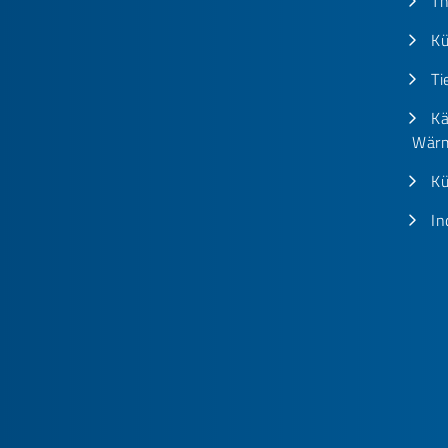
T
Kü
Ti
Kä
Wärm
Kü
In