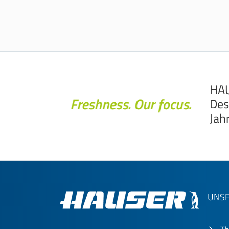
HAU
Des
Jah
UNSE