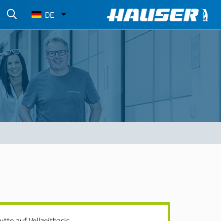
Select
DE
your
language
N
utto auf Vollzeitbasis