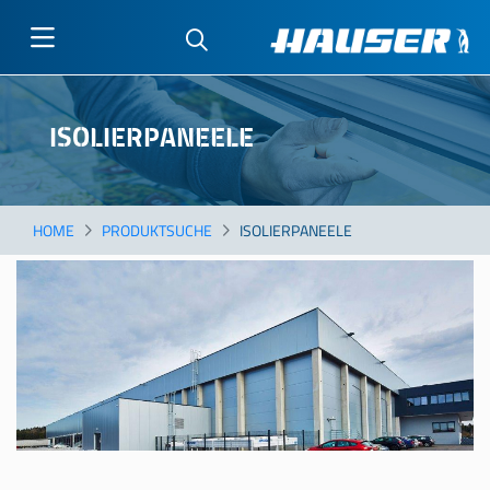
Direkt
zum
ISOLIERPANEELE
Inhalt
HOME
PRODUKTSUCHE
ISOLIERPANEELE