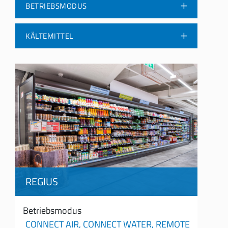
BETRIEBSMODUS
KÄLTEMITTEL
REGIUS
Betriebsmodus
CONNECT AIR,
CONNECT WATER,
REMOTE