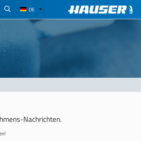
Select
DE
your
language
nehmens-Nachrichten.
en!