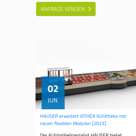
ANFRAGE SENDEN
02
JUN
HAUSER erweitert VITHEA Kühltheke mit
neuen flexiblen Modulen
[2023]
Der Kühlmöbelspezialist HAUSER bietet