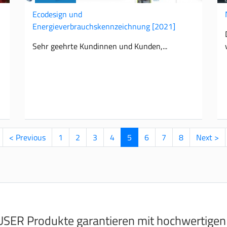
Ecodesign und
Energieverbrauchskennzeichnung
[2021]
Sehr geehrte Kundinnen und Kunden,
Vorherige
< Previous
Page
1
Page
2
Page
3
Page
4
Aktuelle
5
Page
6
Page
7
Page
8
Nächste
Next >
Seite
Seite
Seite
SER Produkte garantieren mit hochwertigen