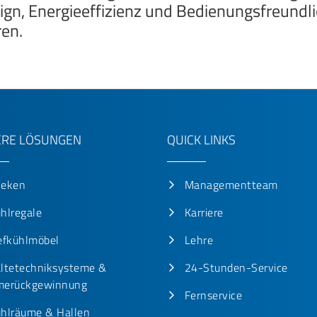
ign, Energieeffizienz und Bedienungsfreundlic
ren.
RE LÖSUNGEN
QUICK LINKS
heken
Managementteam
hlregale
Karriere
efkühlmöbel
Lehre
ltetechniksysteme &
24-Stunden-Service
erückgewinnung
Fernservice
hlräume & Hallen