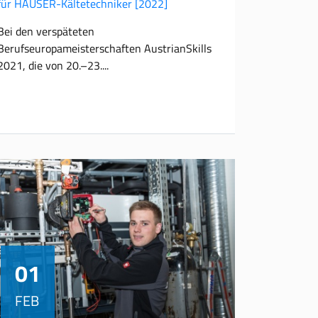
für HAUSER-Kältetechniker
[2022]
Bei den verspäteten
Berufseuropameisterschaften AustrianSkills
2021, die von 20.–23.
01
FEB