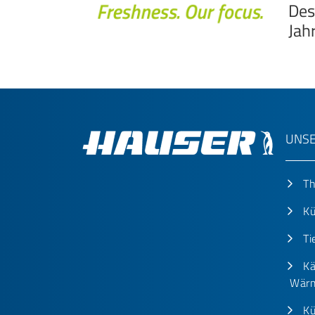
Des
Jah
UNSE
T
Kü
Ti
Kä
Wärm
Kü