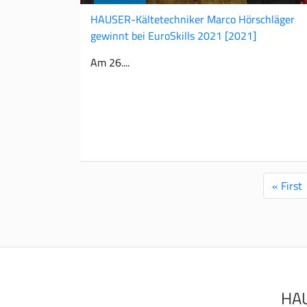
HAUSER-Kältetechniker Marco Hörschläger
gewinnt bei EuroSkills 2021
[2021]
Am 26.
Seitennummerierung
Erste
« First
Seite
HAU