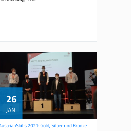
26
JAN
AustrianSkills 2021: Gold, Silber und Bronze