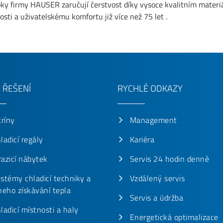
ky firmy HAUSER zaručují čerstvost díky vysoce kvalitním mater
osti a uživatelskému komfortu již více než 75 let .
 ŘEŠENÍ
RYCHLÉ ODKAZY
tríny
Management
ladicí regály
Kariéra
azicí nábytek
Servis 24 hodin denně
stémy chladicí techniky a
Vzdálený servis
neho získávání tepla
Servis a údržba
ladicí místnosti a haly
Energetická optimalizace