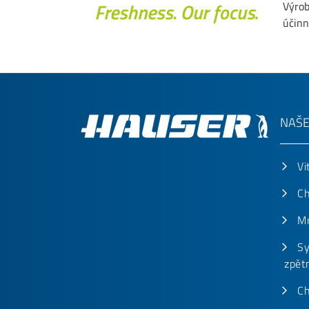
Výrob
účinn
NAŠE
Vi
Ch
Mr
Sy
zpět
Ch