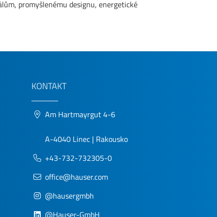
iálům, promyšlenému designu, energetické
KONTAKT
Am Hartmayrgut 4-6
A-4040 Linec | Rakousko
+43-732-732305-0
office@hauser.com
@hausergmbh
@Hauser-GmbH