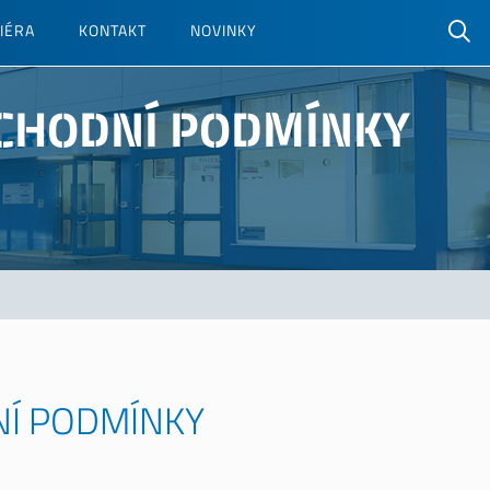
S
IÉRA
KONTAKT
NOVINKY
y
l
CHODNÍ PODMÍNKY
Í PODMÍNKY