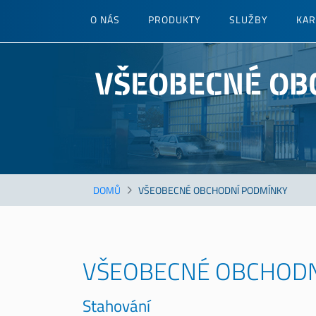
Přejít
O NÁS
PRODUKTY
SLUŽBY
KAR
k
hlavnímu
obsahu
VŠEOBECNÉ OB
DOMŮ
VŠEOBECNÉ OBCHODNÍ PODMÍNKY
VŠEOBECNÉ OBCHODN
Stahování