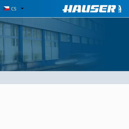
elect
CS
our
anguage