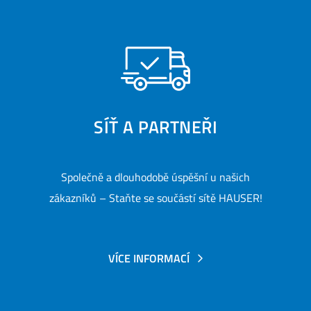
Hauser
Freshness. Our foc
SÍŤ A PARTNEŘI
Společně a dlouhodobě úspěšní u našich
zákazníků – Staňte se součástí sítě HAUSER!
VÍCE INFORMACÍ