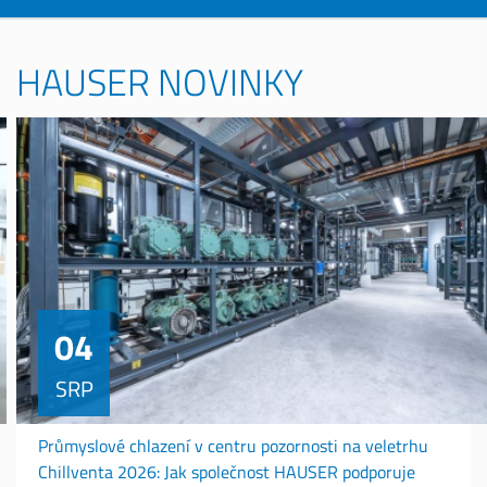
HAUSER NOVINKY
04
SRP
Průmyslové chlazení v centru pozornosti na veletrhu
Chillventa 2026: Jak společnost HAUSER podporuje