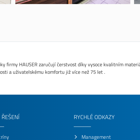
ky firmy HAUSER zaručují čerstvost díky vysoce kvalitním mater
osti a uživatelskému komfortu již více než 75 let .
 ŘEŠENÍ
RYCHLÉ ODKAZY
tríny
Management