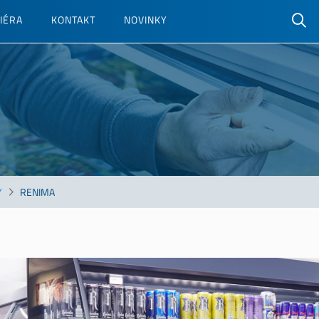
S
IÉRA
KONTAKT
NOVINKY
y
l
Y
RENIMA