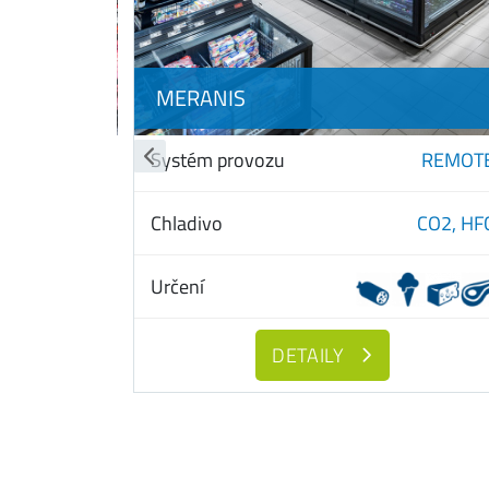
MERANIS
REMOTE
Systém provozu
REMOT
CO2
Chladivo
CO2,
HF
Určení
DETAILY