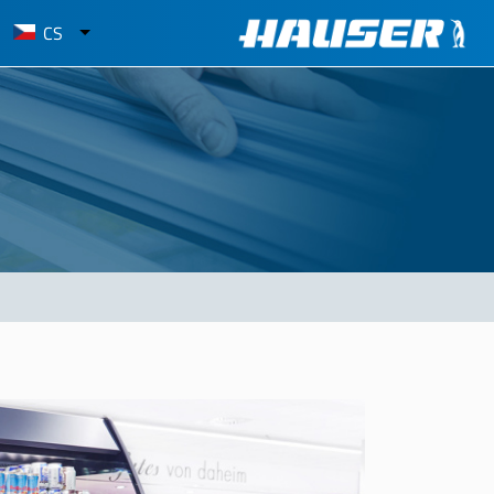
elect
CS
our
anguage