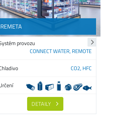
REMETA
VITHEA
Systém provozu
Systém p
CONNECT WATER,
REMOTE
Chladivo
Chladivo
CO2,
HFC
Určení
Určení
DETAILY