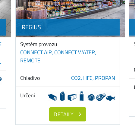
REGIUS
E
Systém provozu
CONNECT AIR,
CONNECT WATER,
REMOTE
C
Chladivo
CO2,
HFC,
PROPAN
Určení
DETAILY