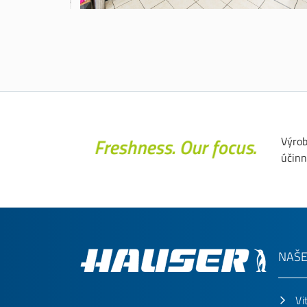
Výrob
účinn
NAŠE
Vi