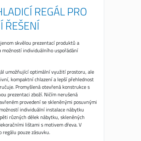
LADICÍ REGÁL PRO
Í ŘEŠENÍ
ejenom skvělou prezentací produktů a
em možností individuálního uspořádání
l umožňující optimální využití prostoru, ale
tivní, kompaktní chlazení a lepší přehlednost
ručuje. Promyšlená otevřená konstrukce s
ou prezentaci zboží. Ničím nerušená
uzavřeném provedení se skleněnými posuvnými
možností individuální instalace nábytku
pěti různých délek nábytku, skleněných
 dekoračními lištami s motivem dřeva. V
o regálu pouze zásuvku.