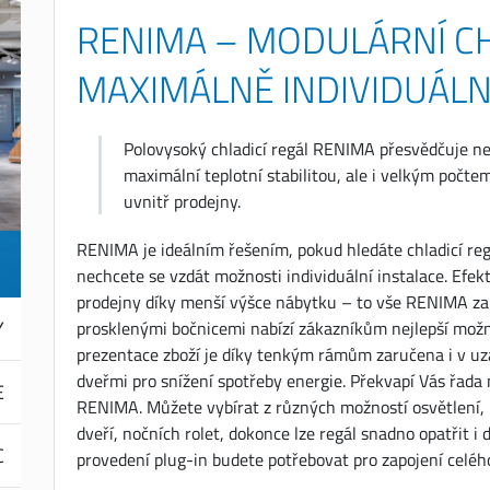
RENIMA – MODULÁRNÍ CH
MAXIMÁLNĚ INDIVIDUÁLN
Polovysoký chladicí regál RENIMA přesvědčuje n
maximální teplotní stabilitou, ale i velkým počt
uvnitř prodejny.
RENIMA je ideálním řešením, pokud hledáte chladicí regá
nechcete se vzdát možnosti individuální instalace. Efek
prodejny díky menší výšce nábytku – to vše RENIMA za
Y
prosklenými bočnicemi nabízí zákazníkům nejlepší možn
prezentace zboží je díky tenkým rámům zaručena i v 
dveřmi pro snížení spotřeby energie. Překvapí Vás řada 
E
RENIMA. Můžete vybírat z různých možností osvětlení, 
dveří, nočních rolet, dokonce lze regál snadno opatřit i
C
provedení plug-in budete potřebovat pro zapojení celéh