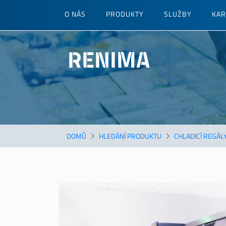
Přejít
O NÁS
PRODUKTY
SLUŽBY
KAR
k
hlavnímu
obsahu
RENIMA
DOMŮ
HLEDÁNÍ PRODUKTU
CHLADICÍ REGÁL