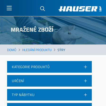
Přejít
k
MRAŽENÉ ZBOŽÍ
hlavnímu
obsahu
DOMŮ
HLEDÁNÍ PRODUKTU
SÝRY
KATEGORIE PRODUKTŮ
URČENÍ
TYP NÁBYTKU