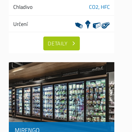
Chladivo
CO2,
HFC
Určení
DETAILY
MIRENGO