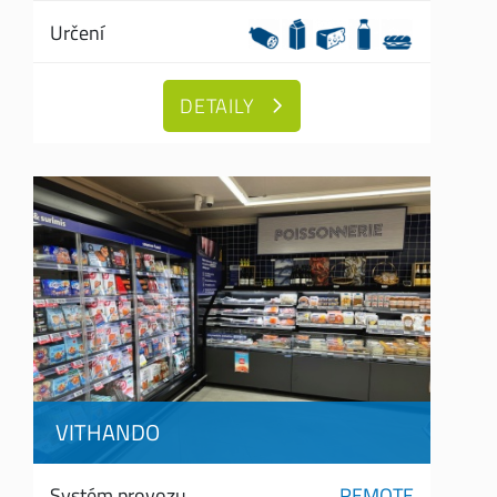
Určení
DETAILY
VITHANDO
Systém provozu
REMOTE