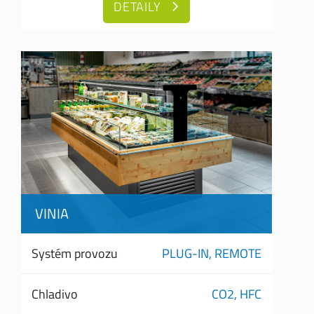
DETAILY
VINIA
Systém provozu
PLUG-IN,
REMOTE
Chladivo
CO2,
HFC