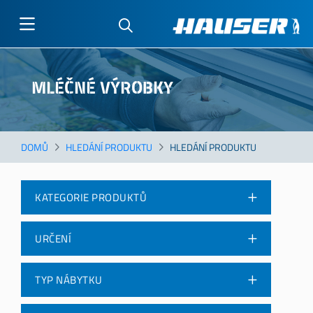
Přejít
k
MLÉČNÉ VÝROBKY
hlavnímu
obsahu
DOMŮ
HLEDÁNÍ PRODUKTU
HLEDÁNÍ PRODUKTU
KATEGORIE PRODUKTŮ
URČENÍ
TYP NÁBYTKU