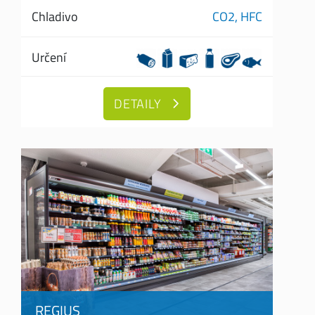
Chladivo
CO2,
HFC
Určení
DETAILY
REGIUS